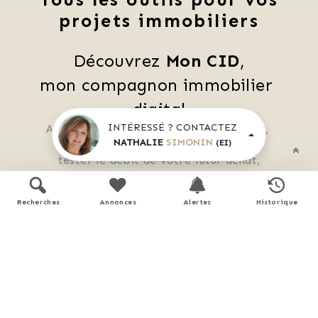
projets immobiliers
Découvrez 
Mon CID
,
mon compagnon immobilier 
digital
INTÉRESSÉ ? CONTACTEZ
Accès à toutes les ventes immobilières, 
NATHALIE
SIMONIN
(EI)
 boussole à réalité augmentée, 
 tester le débit de votre futur achat, 
 calculatrice de mensualité, etc.
Recherches
Annonces
Alertes
Historique
Application mobile disponible sur
APP STORE
GOOGLE PLAY
En savoir plus