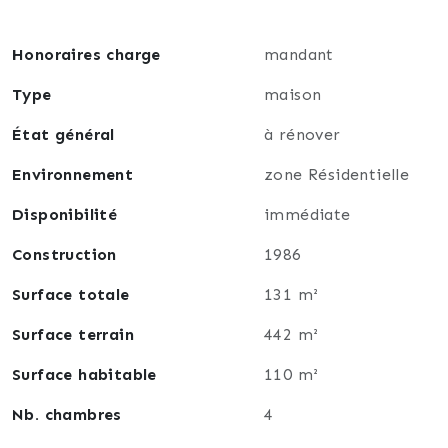
projet immobilier et pour obtenir des conseils
personnalisés.
Honoraires charge
mandant
Je suis impatiente de vous rencontrer et de vous
aider à le réaliser.
Type
maison
État général
à rénover
Nathalie Simonin, joignable au 06.29.63.73.97 ou par
mail à nathalie.simonin@lafourmi-immo.com
Environnement
zone Résidentielle
Disponibilité
immédiate
Construction
1986
Surface totale
131 m²
Surface terrain
442 m²
Surface habitable
110 m²
Nb. chambres
4