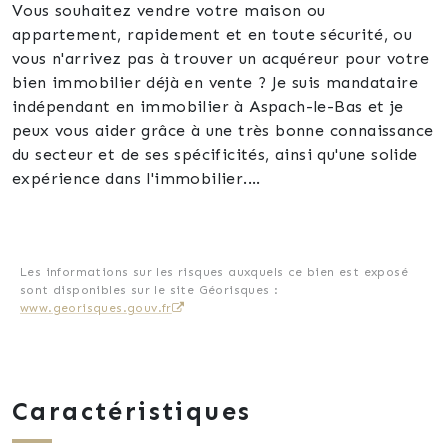
Vous souhaitez vendre votre maison ou
appartement, rapidement et en toute sécurité, ou
vous n'arrivez pas à trouver un acquéreur pour votre
bien immobilier déjà en vente ? Je suis mandataire
indépendant en immobilier à Aspach-le-Bas et je
peux vous aider grâce à une très bonne connaissance
du secteur et de ses spécificités, ainsi qu'une solide
expérience dans l'immobilier.
J'ai déjà travaillé avec de nombreux clients satisfaits
qui ont recommandé mes services à leur entourage.
Je suis à l'écoute de vos besoins et je m'engage à
Les informations sur les risques auxquels ce bien est exposé
sont disponibles sur le site Géorisques :
vous accompagner tout au long du processus de
www.georisques.gouv.fr
vente. Je suis disponible 7j/7, y compris dimanches
et jours fériés, pour répondre à toutes vos questions
et pour vous conseiller sur les différentes options qui
s'offrent à vous.
Caractéristiques
N'hésitez pas à me contacter pour discuter de votre