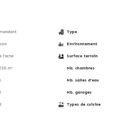
ge complète ce bien.
ve sur RDV téléphonique.
mandant
Type
bon
Environnement
à l'acte
Surface terrain
230 m²
Nb. chambres
1
Nb. salles d'eau
2
Nb. garages
8
Types de cuisine