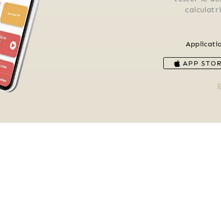
 calculat
Applicati
APP STO
E