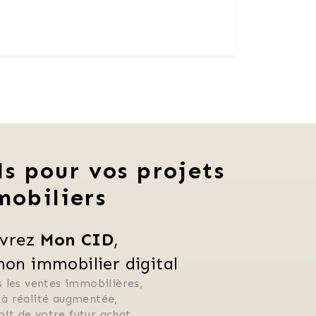
ls pour vos projets
mobiliers
vrez 
Mon CID
,
n immobilier digital
 les ventes immobilières, 
 à réalité augmentée, 
ébit de votre futur achat, 