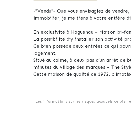
-"Vendu"- Que vous envisagiez de vendre, 
immobilier, je me tiens à votre entière d
En exclusivité à Haguenau – Maison bi-fam
La possibilité d’y installer son activité p
Ce bien possède deux entrées ce qui pour
logement.
Situé au calme, à deux pas d’un arrêt de 
minutes du village des marques « The Sty
Cette maison de qualité de 1972, climatis
- Au RDC : un premier appartement avec un
bain avec douche à l’italienne, un WC sépa
manger (34m²) et un bureau avec accès à l
- Au premier étage : un second apparteme
Les informations sur les risques auxquels ce bien 
de douche avec WC, une salle de bain/buand
Ce bien possède aussi un sous-sol total (q
68m², un WC, plusieurs pièces (rangements,
Un chauffage au gaz de nouvelle génératio