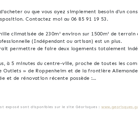
d'acheter ou que vous ayez simplement besoin d'un conse
isposition. Contactez moi au 06 85 91 19 53.
ille climatisée de 230m² environ sur 1500m² de terrain 
rofessionnelle (Indépendant ou artisan) est un plus.
rait permettre de faire deux logements totalement indép
bus, à 5 minutes du centre-ville, proche de toutes les co
le Outlets » de Roppenheim et de la frontière Allemande
ée et de rénovation récente possède :
e entrée, un couloir, trois chambres dont une utilisée 
ré, un séjour de 32m² avec accès à la terrasse de 14m², u
’extérieur et au potager.
nt avec un dégagement qui dessert une spacieuse chambr
est exposé sont disponibles sur le site Géorisques :
www.georisques.go
erie, un séjour lumineux et une cuisine équipée et son ce
ui servait de local professionnel) avec une très belle hau
 atelier, chaufferie, chambres froides qui pourraient êt
n (2019), une PAC air/air, deux poêles à bois, des dépe