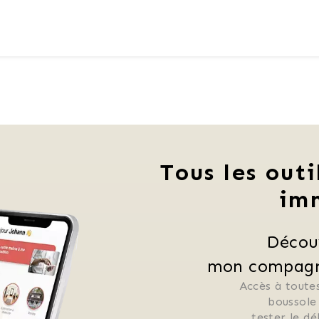
Tous les outi
im
Décou
mon compagno
Accès à toutes
 boussole
 tester le d