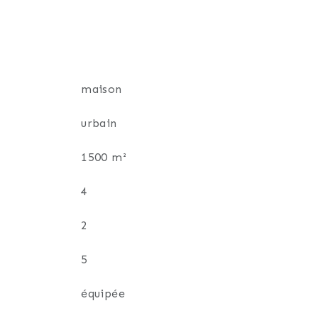
maison
urbain
1500 m²
4
2
5
équipée