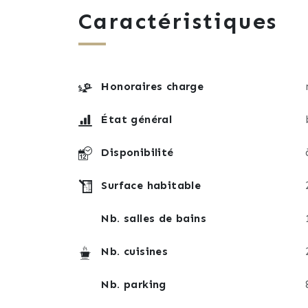
supplémentaires ainsi que le double vitra
Caractéristiques
Plus d’information et votre visite exclusi
Honoraires charge
État général
Disponibilité
Surface habitable
Nb. salles de bains
Nb. cuisines
Nb. parking