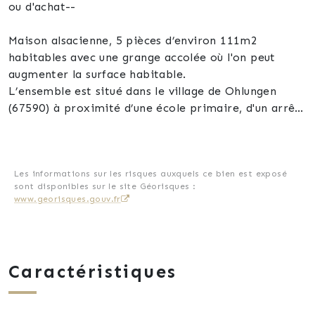
ou d'achat--
Maison alsacienne, 5 pièces d’environ 111m2
habitables avec une grange accolée où l'on peut
augmenter la surface habitable.
L’ensemble est situé dans le village de Ohlungen
(67590) à proximité d’une école primaire, d'un arrêt
de bus qui dessert tout le secteur, pharmacie et un
tabac, également à proximité de Schweighouse S/M
et à 7km de Haguenau (67500) et une grande zone
commercial et industriel et gares, et à 30km de
Les informations sur les risques auxquels ce bien est exposé
sont disponibles sur le site Géorisques :
Strasbourg (67000) avec accès rapide sur autoroute.
www.georisques.gouv.fr
La maison serai habitable de suite mais une
rénovation énergétique est
recommandé, un audit énergétique a été réalisé.
Fenêtres, volets et portes d’entrées sont en PVC
Caractéristiques
avec doubles vitrages.
L’ensemble peut convenir à une famille ou un
investisseur pour de la location ou