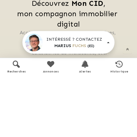
Découvrez 
Mon CID
,
mon compagnon immobilier 
digital
Accès à toutes les ventes immobilières, 
 boussole à réalité augmentée, 
INTÉRESSÉ ? CONTACTEZ
MARIUS
FUCHS
 tester le débit de votre futur achat, 
(EI)
 calculatrice de mensualité, etc.
Recherches
Annonces
Alertes
Historique
Application mobile disponible sur
APP STORE
GOOGLE PLAY
En savoir plus