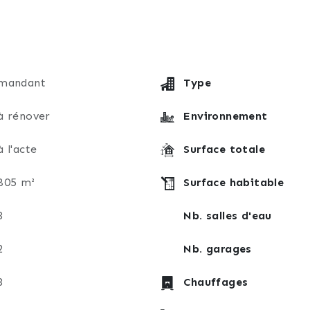
mandant
Type
à rénover
Environnement
à l'acte
Surface totale
805 m²
Surface habitable
3
Nb. salles d'eau
2
Nb. garages
3
Chauffages