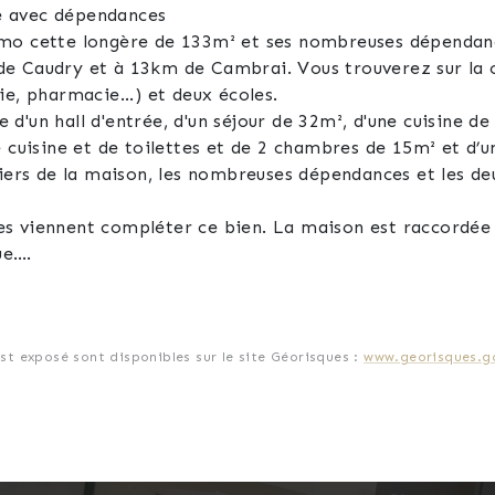
e avec dépendances
mo cette longère de 133m² et ses nombreuses dépendanc
de Caudry et à 13km de Cambrai. Vous trouverez sur l
e, pharmacie...) et deux écoles.
d'un hall d'entrée, d'un séjour de 32m², d'une cuisine d
 cuisine et de toilettes et de 2 chambres de 15m² et d’u
liers de la maison, les nombreuses dépendances et les d
s viennent compléter ce bien. La maison est raccordée a
ue.
e virtuelle et mieux vous rendre compte des nombreuses 
est exposé sont disponibles sur le site Géorisques :
www.georisques.go