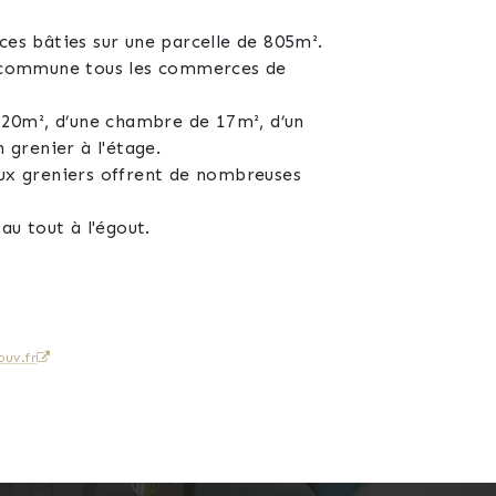
es bâties sur une parcelle de 805m².
a commune tous les commerces de
e 20m², d’une chambre de 17m², d’un
n grenier à l'étage.
eux greniers offrent de nombreuses
u tout à l'égout.
possibilités d'exploitation.
uv.fr