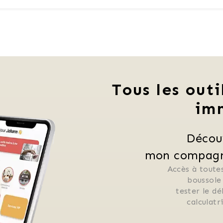
Tous les outi
im
Décou
mon compagno
Accès à toutes
 boussole
 tester le d
 calculat