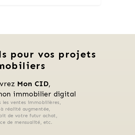
ls pour vos projets
mobiliers
vrez 
Mon CID
,
n immobilier digital
 les ventes immobilières, 
 à réalité augmentée, 
ébit de votre futur achat, 
rice de mensualité, etc.