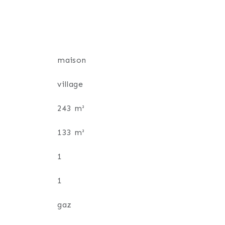
maison
village
243 m²
133 m²
1
1
gaz