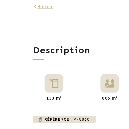
Retour
Description
133 m²
805 m²
RÉFÉRENCE :
#48860