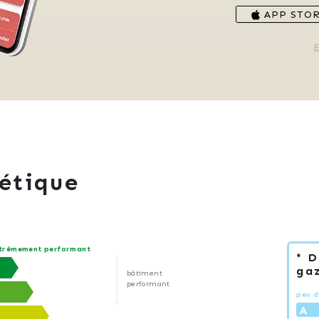
APP STO
E
étique
trêmement performant
* 
gaz
bâtiment
performant
peu d
A