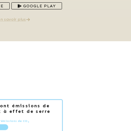
RE
GOOGLE PLAY
n savoir plus
Dont émissions de
 à effet de serre
'émissions de CO
2