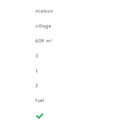
maison
village
609 m²
3
1
2
fuel