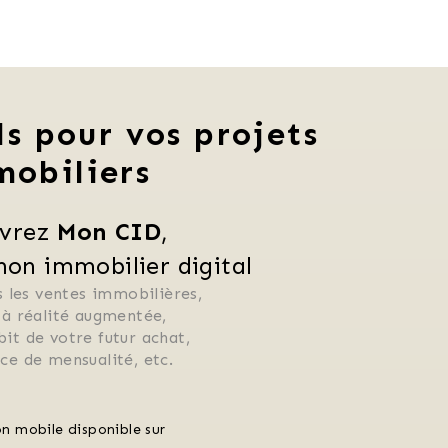
ls pour vos projets
mobiliers
vrez 
Mon CID
,
n immobilier digital
 les ventes immobilières, 
 à réalité augmentée, 
ébit de votre futur achat, 
rice de mensualité, etc.
on mobile disponible sur