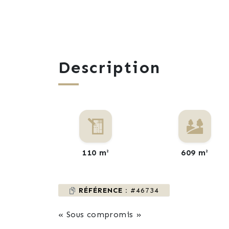
Description
110 m²
609 m²
RÉFÉRENCE :
#46734
« Sous compromis »