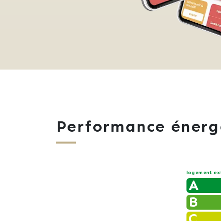
Performance énerg
logement ex
A
B
C