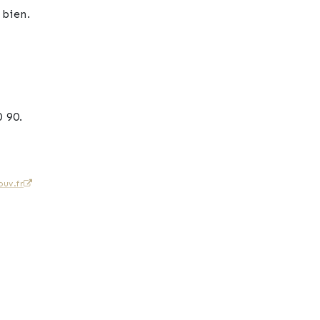
 bien.
.
 90.
uv.fr