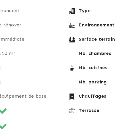
mandant
Type
à rénover
Environnement
immédiate
Surface terrain
110 m²
Nb. chambres
1
Nb. cuisines
1
Nb. parking
équipement de base
Chauffages
Terrasse