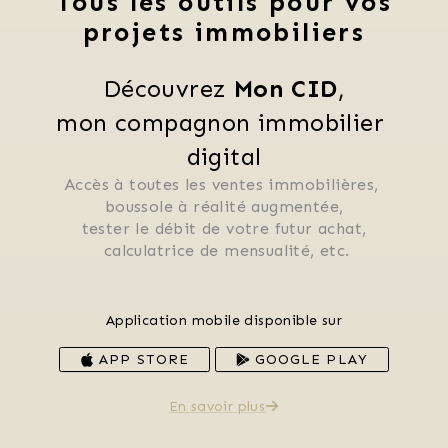
Tous les outils pour vos
projets immobiliers
Découvrez 
Mon CID
,
mon compagnon immobilier 
digital
Accès à toutes les ventes immobilières, 
 boussole à réalité augmentée, 
 tester le débit de votre futur achat, 
 calculatrice de mensualité, etc.
Application mobile disponible sur
APP STORE
GOOGLE PLAY
En savoir plus