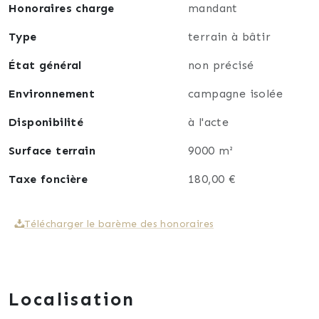
Honoraires charge
mandant
Sur cette parcelle vous avez la possibilité de faire
des gîtes, d'y loger des animaux ou bien de
Type
terrain à bâtir
l'exploiter en loisir.
État général
non précisé
N'hésitez plus et contactez-moi au : 06 76 51 56 41
Environnement
campagne isolée
Honoraires charge vendeur.
Agent commercial immatriculé au R.S.A.C de Créteil
Disponibilité
à l'acte
sous le numéro 900 808 650
Surface terrain
9000 m²
Taxe foncière
180,00 €
Télécharger le barème des honoraires
Localisation