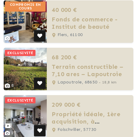
COMPROMIS EN
40 000 €
COURS
Fonds de commerce -
Institut de beauté
Flers, 61100
7
EXCLUSIVITÉ
68 200 €
Terrain constructible –
7,10 ares – Lapoutroie
Lapoutroie, 68650
- 18,8 km
8
EXCLUSIVITÉ
209 000 €
Propriété idéale, 1ère
acquisition, à
Folschviller.
Folschviller, 57730
17