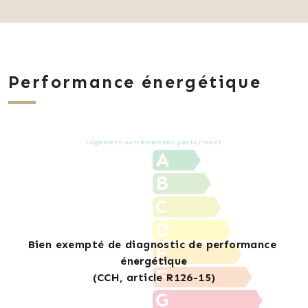
Performance énergétique
logement extrêmement performant
A
B
C
D
E
F
G