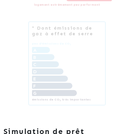
logement extrêmement peu performant
* Dont émissions de
gaz à effet de serre
peu d'émissions de CO
2
A
B
C
D
E
F
G
émissions de CO
très importantes
2
Simulation de prêt