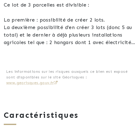
Ce lot de 3 parcelles est divisible :
La première : possibilité de créer 2 lots.
La deuxième possibilité d'en créer 3 lots (donc 5 au
total) et le dernier à déjà plusieurs installations
agricoles tel que : 2 hangars dont 1 avec électricité,
eau, dalle béton et fosse mécanique ; un abri de
jardin et une maison à rénover complètement.
Une partie de 2 875m2 est constructible.
Les informations sur les risques auxquels ce bien est exposé
sont disponibles sur le site Géorisques :
www.georisques.gouv.fr
Les + :
Une vue dégagée
Calme absolue
Caractéristiques
Arbres fruitiers
Plusieurs installations en dur
De grand volume