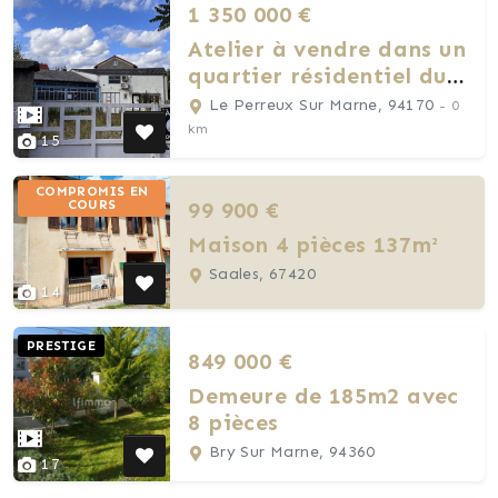
1 350 000 €
Atelier à vendre dans un
quartier résidentiel du
Perreux sur Marne
Le Perreux Sur Marne, 94170
- 0
km
15
COMPROMIS EN
99 900 €
COURS
Maison 4 pièces 137m²
Saales, 67420
14
PRESTIGE
849 000 €
Demeure de 185m2 avec
8 pièces
Bry Sur Marne, 94360
17