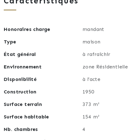
Caractéristiques
chaufferie (chaudière à granulés neuve), local de
rangement et un garage complète ce bien, à visiter
sans tarder.
Proche de tous commerces, gare, tram, bus...
Honoraires charge
mandant
Pour tous renseignements et visites, merci de
contacter Pascaline Jullion, conseillère indépendante
Type
maison
en immobilier au 0781086874.
État général
à rafraîchir
Environnement
zone Résidentielle
Disponibilité
à l'acte
Construction
1950
Surface terrain
373 m²
Surface habitable
154 m²
Nb. chambres
4