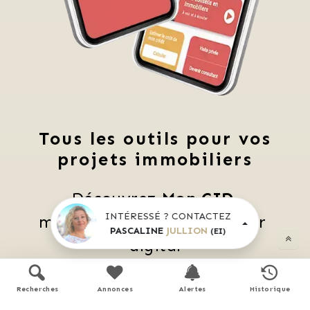
Tous les outils pour vos
projets immobiliers
Découvrez 
Mon CID
,
INTÉRESSÉ ? CONTACTEZ
mon compagnon immobilier 
PASCALINE
JULLION
(EI)
digital
Accès à toutes les ventes immobilières, 
 boussole à réalité augmentée, 
Recherches
Annonces
Alertes
Historique
 tester le débit de votre futur achat, 