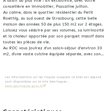
A saisir au plus vite ! En exclusivité, avec votre
conseillère en immobilier, Pascaline Jullion.
Au calme, dans le quartier résidentiel du Petit
Roethig, au sud ouest de Strasbourg, cette belle
maison des années 50 de plus 150 m2 sur 2 étages.
Laissez vous séduire par ses volumes, sa luminosité
et la chaleur apportée par son parquet massif dans
toutes les pièces de vie.
Au RDC vous jouirez d'un salon-séjour d'environ 30
m2, d'une vaste cuisine équipée séparée, avec son
accès à la terrasse orientée plein sud et
surplombant le jardin. Une salle d'eau avec WC et un
débarras.
Au 1er étage, l'espace nuit vous accueille avec ses 3
Les informations sur les risques auxquels ce bien est exposé
sont disponibles sur le site Géorisques :
belles chambres et sa salle de bain.
www.georisques.gouv.fr
Besoin de plus d'espaces ? Le dernier étage avec ses
30 m2 au sol et sa salle de bain vous ouvre la porte
vers bon nombre de possibilités.
Un sous-sol avec cave, buanderie, atelier, espace