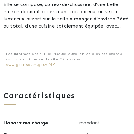
Elle se compose, au rez-de-chaussée, d'une belle
entrée donnant accès à un coin bureau, un séjour
lumineux ouvert sur la salle à manger d'environ 26m²
au total, d'une cuisine totalement équipée, avec
accès à la spacieuse terrasse couverte. Vous
bénéficierez d'un premier wc et de l'accès au sous-
sol avec buanderie et un vaste garage.
A l'étage, se trouvent 3 chambres cosy ainsi qu'une
Les informations sur les risques auxquels ce bien est exposé
sont disponibles sur le site Géorisques :
élégante salle de bain (baignoire + douche) et un
www.georisques.gouv.fr
second wc.
Le chauffage est électrique et vous disposerez
également d'une cheminée.
La maison est équipée d'une climatisation
Caractéristiques
(réversible) ainsi que les huisseries + porte d'entrée
neuves (double vitrage pvc + volets électriques), le
tout datant de Juin 2022.
Le terrain est totalement clôturé, et vous pourrez
Honoraires charge
mandant
profiter d'un moment de rafraîchissement grâce à la
piscine se trouvant dans le jardin.