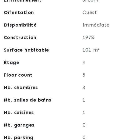
Chaudières neuves à condensation = réelles
économies à court, moyen et long terme).
Orientation
Ouest
(Plus-value avec l'arrivée prochaine du Tram et la
Disponibilité
immédiate
valorisation du secteur. Aucune procédure en cours).
Dossier géré par Alain Brecheisen, consultant
Construction
1978
indépendant en immobilier à votre écoute.
Surface habitable
101 m²
Étage
4
Floor count
5
Nb. chambres
3
Nb. salles de bains
1
Nb. cuisines
1
Nb. garages
0
Nb. parking
0