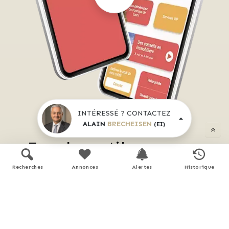
INTÉRESSÉ ? CONTACTEZ
ALAIN
BRECHEISEN
(EI)
Tous les outils pour vos
projets immobiliers
Recherches
Annonces
Alertes
Historique
Découvrez 
Mon CID
,
mon compagnon immobilier 
digital