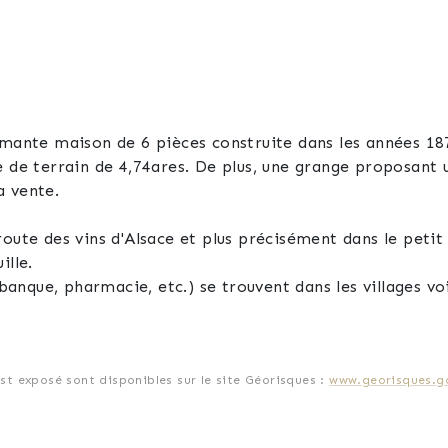
armante maison de 6 pièces construite dans les années 1
e de terrain de 4,74ares. De plus, une grange proposant 
a vente.
e des vins d'Alsace et plus précisément dans le petit village
ille.
nque, pharmacie, etc.) se trouvent dans les villages voi
présente l’avantage de disposer d’une école maternelle e
ne certaine proximité avec :
est exposé sont disponibles sur le site Géorisques :
www.georisques.go
ent élu « Village préféré des Français en 2022 »