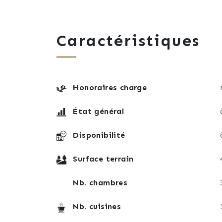
- Très fort potentiel avec certains travau
Pour plus d'informations, de photos ou po
Caractéristiques
lucas.miclo@lafourmi-immo.com
Honoraires charge
État général
Disponibilité
Surface terrain
Nb. chambres
Nb. cuisines