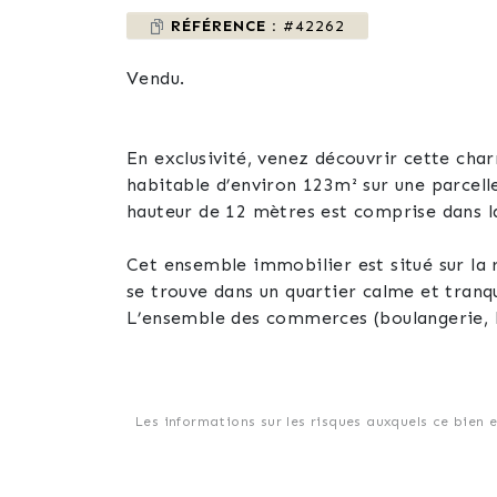
RÉFÉRENCE :
#42262
Vendu.
En exclusivité, venez découvrir cette ch
habitable d’environ 123m² sur une parcell
hauteur de 12 mètres est comprise dans l
Cet ensemble immobilier est situé sur la rout
se trouve dans un quartier calme et tranqu
L’ensemble des commerces (boulangerie, ba
plus proche se trouve à 5kms. Rorschwihr 
5kms.
De plus, ce bien vous permettra d’avoir u
Les informations sur les risques auxquels ce bien 
- Bergheim (village voisin à 2kms) récemm
- Colmar (environ 20 minutes en voiture)