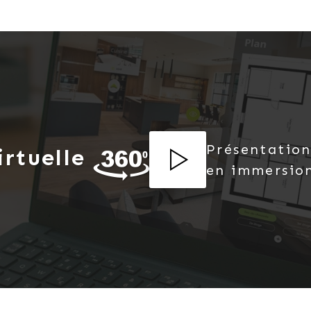
re)
Présentation
irtuelle
vant occuper plusieurs fonctions selon votre projet
en immersio
s-sol de 62m² ainsi que des combles aménageables présen
auteur > 1,80m) d’environ 26m².
ssite certains travaux pour lui permettre de déployer t
erres) dans un très bel environnement,
enêtres,