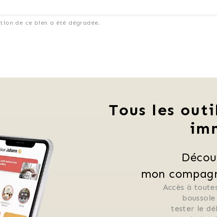
ation de ce bien a été dégradée.
Tous les outi
im
Décou
mon compagno
Accès à toutes
 boussole
 tester le d