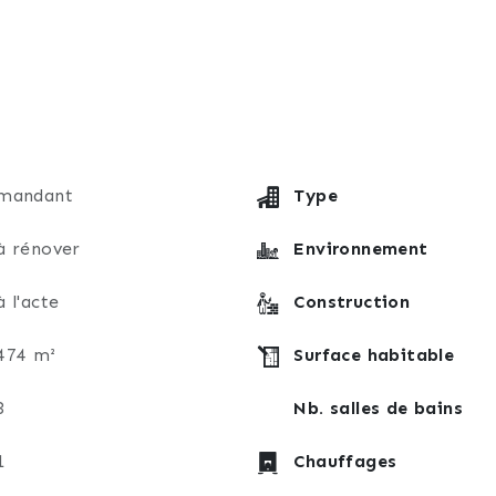
x que ce soit pour la maison (nouvel agencement, utilisa
ur prévoir une visite, n'hésitez pas à me contacter au 06
mandant
Type
à rénover
Environnement
à l'acte
Construction
474 m²
Surface habitable
3
Nb. salles de bains
1
Chauffages