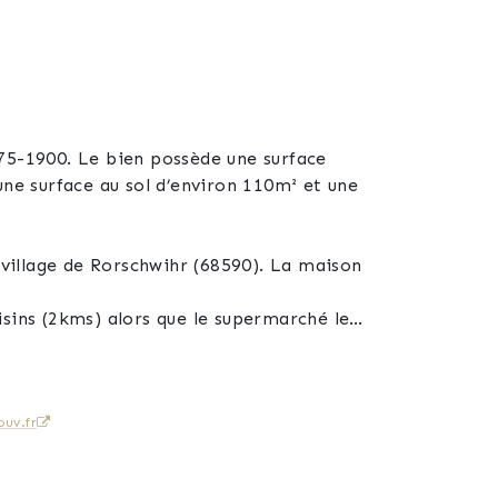
875-1900. Le bien possède une surface
une surface au sol d’environ 110m² et une
 de Rorschwihr (68590). La maison
sins (2kms) alors que le supermarché le
t primaire alors que le lycée se trouve à
uv.fr