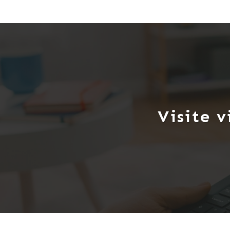
- Strasbourg (environ 40 minutes en voitu
La maison comprend au RDC :
- Une cuisine séparée de 13m²
- Un grand salon/séjour de plus de 30m²
- Un WC séparé ainsi qu’une salle de bains
À l’étage :
- 3 chambres spacieuses entre 12 et 13m²
Visite v
- Une pièce de vie de quasiment 20m² pou
De plus, la maison dispose d’un grand sou
avec une surface habitable potentielle (h
À noter que cet ensemble immobilier néce
Les points forts :
- Maison saine et authentique (murs en pi
- Situation géographique,
- Pièces lumineuses avec de nombreuses f