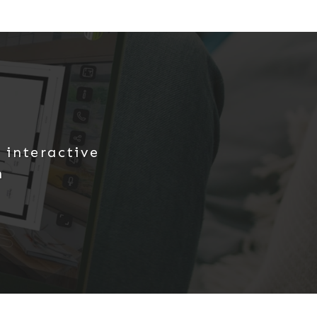
 interactive
n
tant une surface au sol d’environ 72m²
out son potentiel.