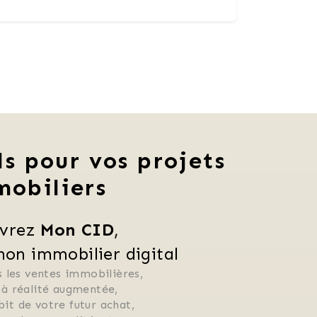
ls pour vos projets
mobiliers
vrez 
Mon CID
,
n immobilier digital
 les ventes immobilières, 
 à réalité augmentée, 
ébit de votre futur achat, 