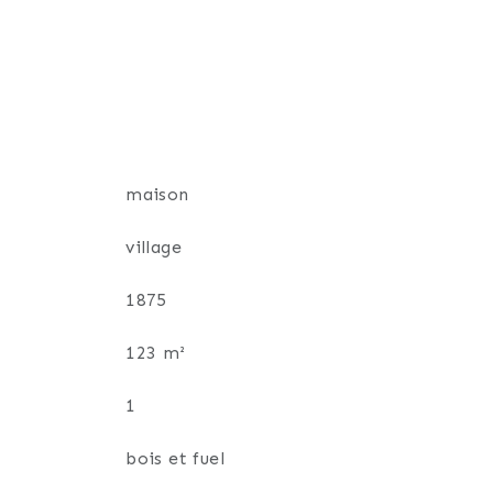
tion des combles) ou la grange !
 23 96 64 74 ou par mail :
maison
village
1875
123 m²
1
bois et fuel