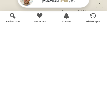
JONATHAN
HIPP
(EI)
Découvrez 
Mon CID
,
mon compagnon immobilier 
digital
Recherches
Annonces
Alertes
Historique
Accès à toutes les ventes immobilières, 
 boussole à réalité augmentée, 
 tester le débit de votre futur achat, 
 calculatrice de mensualité, etc.
Application mobile disponible sur
APP STORE
GOOGLE PLAY
En savoir plus