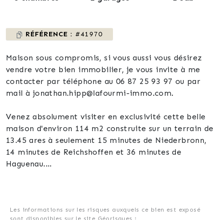
RÉFÉRENCE :
#41970
Maison sous compromis, si vous aussi vous désirez
vendre votre bien immobilier, je vous invite à me
contacter par téléphone au 06 87 25 93 97 ou par
mail à jonathan.hipp@lafourmi-immo.com.
Venez absolument visiter en exclusivité cette belle
maison d'environ 114 m2 construite sur un terrain de
13.45 ares à seulement 15 minutes de Niederbronn,
14 minutes de Reichshoffen et 36 minutes de
Haguenau.
La maison est composée de:
au rdc: une entrée d'environ 5.90 m2, un grand salon
Les informations sur les risques auxquels ce bien est exposé
sont disponibles sur le site Géorisques :