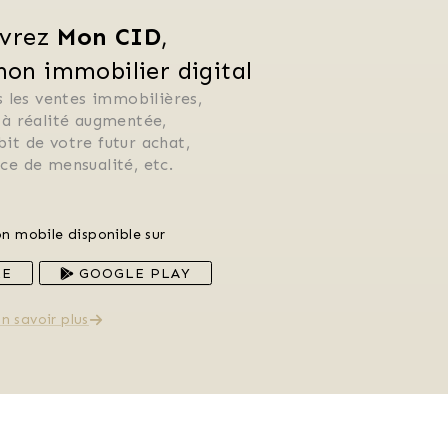
vrez 
Mon CID
,
n immobilier digital
 les ventes immobilières, 
 à réalité augmentée, 
ébit de votre futur achat, 
rice de mensualité, etc.
on mobile disponible sur
RE
GOOGLE PLAY
n savoir plus