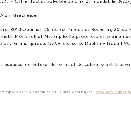
06/22 + Offre d'achat solvable au prix du mandat le 09/
Alain Brecheisen !
Mollkirch, 17'
att, Mollkirch et Mutzig. Belle propriété en pleine nat
itrage PVC. Chaudière très récente, poêle en
 espaces, de nature, de forêt et de calme, y ont trouvé
urisation de leur vente soit rapide et, au prix du mandat
e écoute au 06 23 18 57 74.
est exposé sont disponibles sur le site Géorisques :
www.georisques.go
e de votre bien !