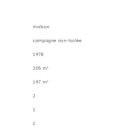
maison
campagne non-isolée
1978
205 m²
197 m²
2
1
1