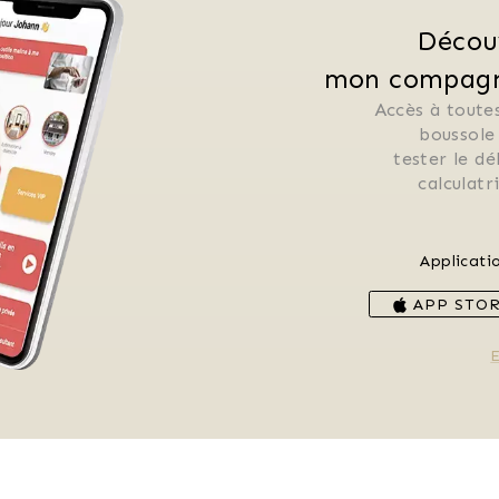
Décou
mon compagno
Accès à toutes
 boussole
 tester le d
 calculat
Applicati
APP STO
E