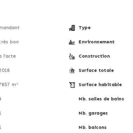
mandant
Type
très bon
Environnement
à l'acte
Construction
2018
Surface totale
7857 m²
Surface habitable
4
Nb. salles de bains
1
Nb. garages
1
Nb. balcons