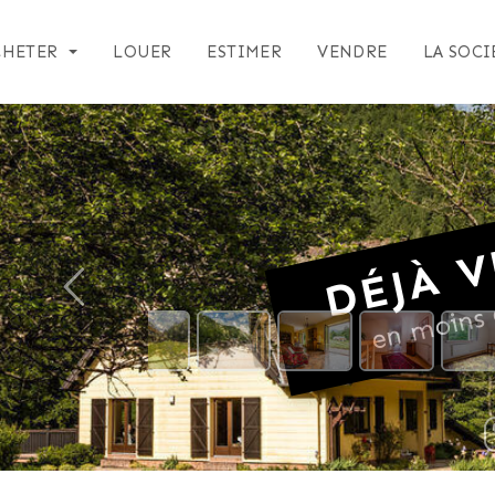
CHETER
LOUER
ESTIMER
VENDRE
LA SOCI
DÉJÀ V
en moins 