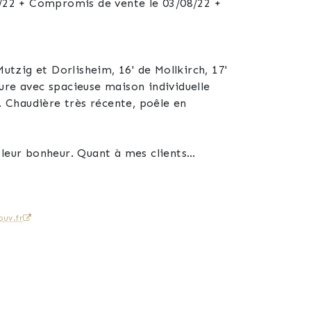
07/22 + Compromis de vente le 03/08/22 +
ure avec spacieuse maison individuelle
 leur bonheur. Quant à mes clients
. "Je ne vends pas des maisons, je change
uv.fr