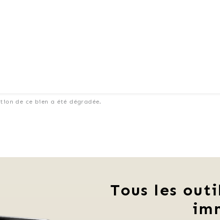
ation de ce bien a été dégradée.
Tous les outi
im