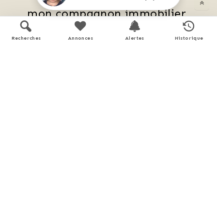
mon compagnon immobilier 
digital
Recherches
Annonces
Alertes
Historique
Accès à toutes les ventes immobilières, 
 boussole à réalité augmentée, 
 tester le débit de votre futur achat, 
 calculatrice de mensualité, etc.
Application mobile disponible sur
APP STORE
GOOGLE PLAY
En savoir plus