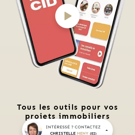
Tous les outils pour vos
projets immobiliers
INTÉRESSÉ ? CONTACTEZ
Découvrez 
Mon CID
,
CHRISTELLE
MENY
(EI)