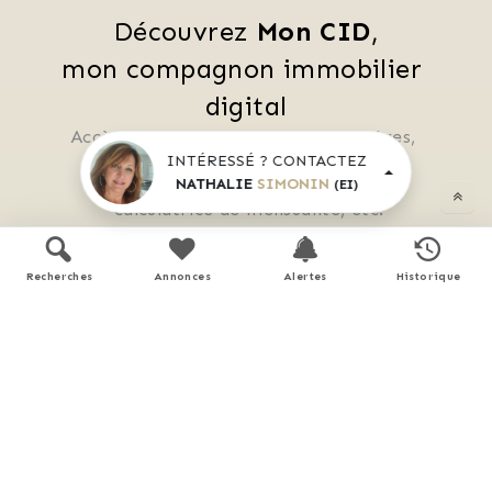
Découvrez 
Mon CID
,
mon compagnon immobilier 
digital
Accès à toutes les ventes immobilières, 
 boussole à réalité augmentée, 
INTÉRESSÉ ? CONTACTEZ
NATHALIE
SIMONIN
 tester le débit de votre futur achat, 
(EI)
 calculatrice de mensualité, etc.
Recherches
Annonces
Alertes
Historique
Application mobile disponible sur
APP STORE
GOOGLE PLAY
En savoir plus