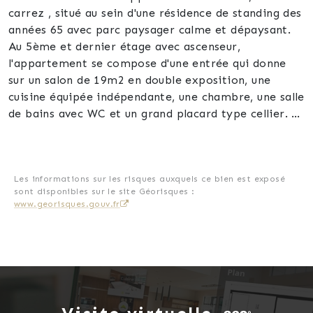
carrez , situé au sein d'une résidence de standing des
années 65 avec parc paysager calme et dépaysant.
Au 5ème et dernier étage avec ascenseur,
l'appartement se compose d'une entrée qui donne
sur un salon de 19m2 en double exposition, une
cuisine équipée indépendante, une chambre, une salle
de bains avec WC et un grand placard type cellier.
Le bien est agrémenté d'une cave et d'une place de
parking privative extérieure couverte.
Gardienne sur place, résidence très bien entretenue
à l'abri des regards. Parties communes refaites en
Les informations sur les risques auxquels ce bien est exposé
sont disponibles sur le site Géorisques :
2022.
www.georisques.gouv.fr