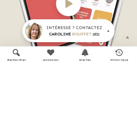
INTÉRESSÉ ? CONTACTEZ
CAROLINE
BOUFFET
(EI)
Recherches
Annonces
Alertes
Historique
Tous les outils pour vos
projets immobiliers
Découvrez 
Mon CID
,
mon compagnon immobilier 