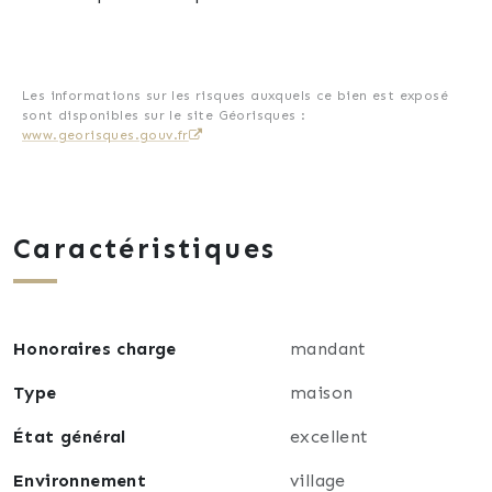
Les informations sur les risques auxquels ce bien est exposé
sont disponibles sur le site Géorisques :
www.georisques.gouv.fr
Caractéristiques
Honoraires charge
mandant
Type
maison
État général
excellent
Environnement
village