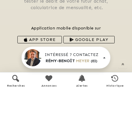
 tester le débit de votre futur achat, 
 calculatrice de mensualité, etc.
Application mobile disponible sur
APP STORE
GOOGLE PLAY
En savoir plus
INTÉRESSÉ ? CONTACTEZ
RÉMY-BENOÎT
MEYER
(EI)
Recherches
Annonces
Alertes
Historique
Performance énergétique
Logement économe