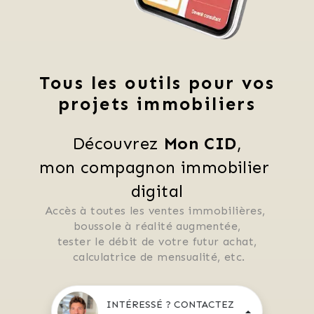
Tous les outils pour vos
projets immobiliers
Découvrez 
Mon CID
,
mon compagnon immobilier 
digital
Accès à toutes les ventes immobilières, 
 boussole à réalité augmentée, 
 tester le débit de votre futur achat, 
 calculatrice de mensualité, etc.
INTÉRESSÉ ? CONTACTEZ
Application mobile disponible sur