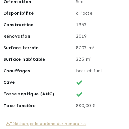
Orientation
Sud
Habitation, habitable de suite, reconstruite dans les
Disponibilité
à l'acte
années 1950.
Toiture et charpente qui ont été remises en état.
Construction
1953
Mode de chauffage rajouté en 2019, avec la mise en
place d'une chaudière à granulés bois. Présence
Rénovation
2019
toujours de la chaudière fioul, fonctionnelle, sur le
Surface terrain
8703 m²
même circuit.
Surface habitable
325 m²
Si vous souhaitez visiter cette habitation, veuillez
contacter Pierre Muller, votre agent de proximité en
Chauffages
bois et fuel
immobilier.
Cave
Pour suivre mon actualité immobilière, veuillez
Fosse septique (ANC)
écrire "Pierre Muller immobilier" sur le moteur de
recherche "Google".
Taxe foncière
880,00 €
Télécharger le barème des honoraires