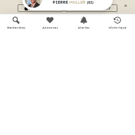
PIERRE
MULLER
(EI)
APP STORE
GOOGLE PLAY
En savoir plus
Recherches
Annonces
Alertes
Historique
Performance énergétique
logement extrêmement performant
A
B
C