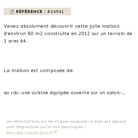
RÉFÉRENCE :
#24941
Venez absolument découvrir cette jolie maison
d'environ 80 m2 construite en 2012 sur un terrain de
3 ares 64.
La maison est composée de:
au rdc: une cuisine équipée ouverte sur un salon-
séjour, un wc, un garage et une buanderie.
au 1er étage: deux belles chambres et une salle de
bains.
Les informations sur les risques auxquels ce bien est exposé
sont disponibles sur le site Géorisques :
www.georisques.gouv.fr
au 2ème étage: des combles.