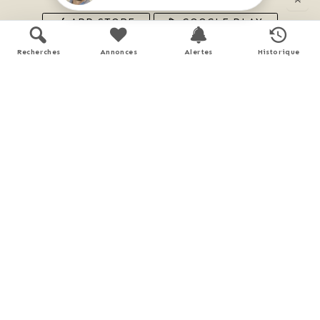
APP STORE
GOOGLE PLAY
Recherches
Annonces
Alertes
Historique
En savoir plus
Performance énergétique
Logement économe
< 51
A
51 - 90
B
90
91 - 150
C