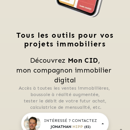
Tous les outils pour vos
projets immobiliers
Découvrez 
Mon CID
,
mon compagnon immobilier 
digital
Accès à toutes les ventes immobilières, 
 boussole à réalité augmentée, 
 tester le débit de votre futur achat, 
 calculatrice de mensualité, etc.
INTÉRESSÉ ? CONTACTEZ
JONATHAN
HIPP
(EI)
Application mobile disponible sur