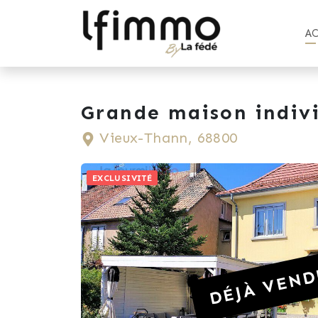
A
Grande maison indiv
Vieux-Thann, 68800
EXCLUSIVITÉ
DÉJÀ VEND