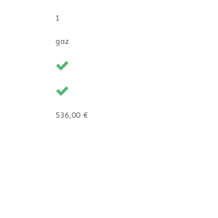
1
gaz
536,00 €