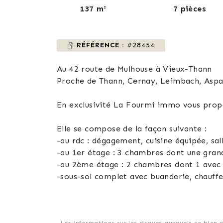
137 m²
7 pièces
RÉFÉRENCE :
#28454
Au 42 route de Mulhouse à Vieux-Thann
Proche de Thann, Cernay, Leimbach, Aspac
En exclusivité La Fourmi immo vous propo
Elle se compose de la façon suivante :
-au rdc : dégagement, cuisine équipée, sa
-au 1er étage : 3 ch
-au 2ème étage : 2 chambres dont 1 avec p
-sous-sol complet avec buanderie, chauffe
-garage extérieur en tôle
Les atouts venant compléter cette offre 