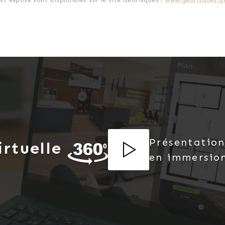
est exposé sont disponibles sur le site Géorisques :
www.georisques.go
)
fe-eau pour l'eau chaude sanitaire
odités, écoles, supermarché, boulangerie, bureau de tab
Présentation
irtuelle
en immersio