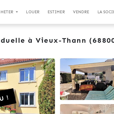
CHETER
LOUER
ESTIMER
VENDRE
LA SOCI
iduelle à Vieux-Thann (6880
U !