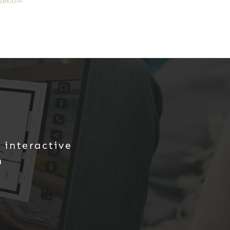
uv.fr
ac, médecin, poste, banque, gare.
 interactive
n