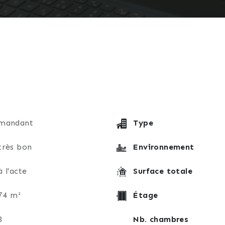
mandant
Type
très bon
Environnement
à l'acte
Surface totale
74 m²
Étage
3
Nb. chambres