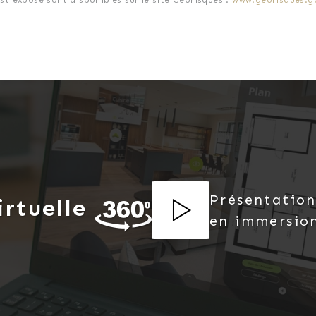
est exposé sont disponibles sur le site Géorisques :
www.georisques.go
e rue à sens unique et proche de toutes les commodités,
aire indépendant en immobilier, Jonathan Gubello au 06.
Présentation
irtuelle
en immersio