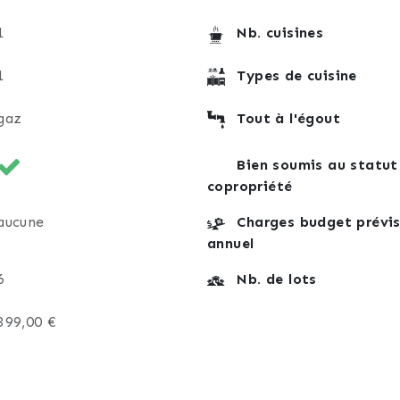
1
Nb. cuisines
1
Types de cuisine
gaz
Tout à l'égout
Bien soumis au statut
copropriété
aucune
Charges budget prévis
annuel
6
Nb. de lots
399,00 €