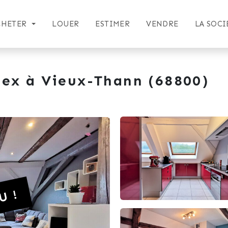
CHETER
LOUER
ESTIMER
VENDRE
LA SOCI
ex à Vieux-Thann (68800)
U !