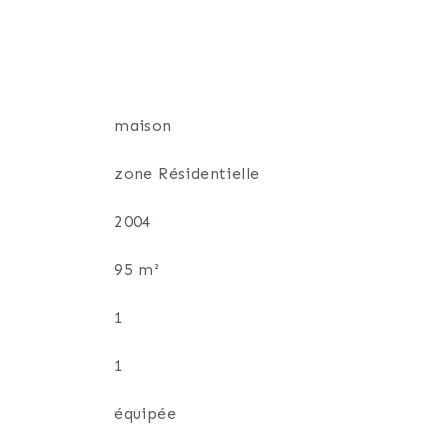
maison
zone Résidentielle
2004
95 m²
1
1
équipée