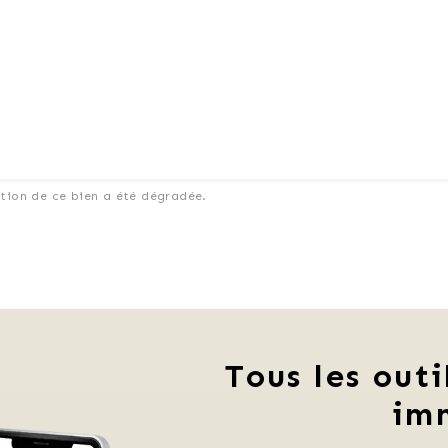
ation de ce bien a été dégradée.
Tous les outi
im