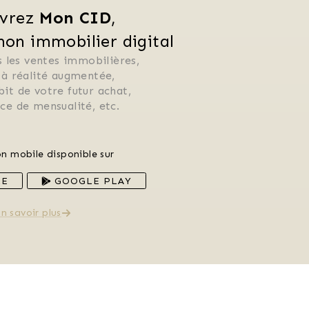
vrez 
Mon CID
,
n immobilier digital
 les ventes immobilières, 
 à réalité augmentée, 
ébit de votre futur achat, 
rice de mensualité, etc.
on mobile disponible sur
RE
GOOGLE PLAY
n savoir plus