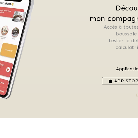
Décou
mon compagno
Accès à toutes
 boussole
 tester le d
 calculat
Applicati
APP STO
E