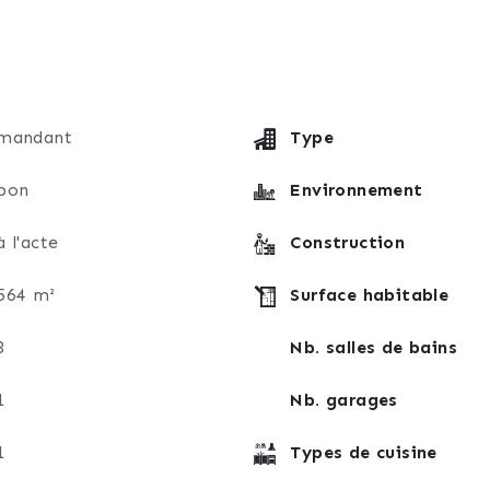
, wc et meubles
mandant
Type
bon
Environnement
à l'acte
Construction
564 m²
Surface habitable
3
Nb. salles de bains
1
Nb. garages
1
Types de cuisine