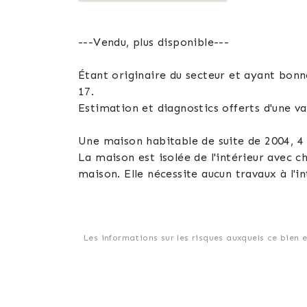
---Vendu, plus disponible---
Étant originaire du secteur et ayant bonn
17.
Estimation et diagnostics offerts d'une va
Une maison habitable de suite de 2004, 4 
La maison est isolée de l'intérieur avec c
maison. Elle nécessite aucun travaux à l'in
en place. Il y a également quelques arbres
Tous les diagnostics sont à votre disposit
La maison se compose comme suit ;
Rdc :
Les informations sur les risques auxquels ce bien 
-Une entrée avec un placard
-Un salon/séjour et cuisine équipée ouvert
-Un wc
À l'étage :