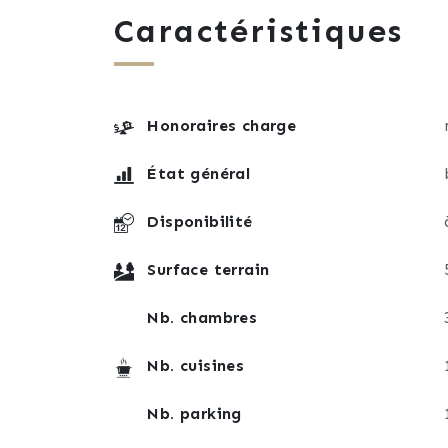
-Un dégagement
Caractéristiques
-3 chambres
-Une salle de bain avec baignoire, douche
Cave :
-Garage de 26 m²
Honoraires charge
-2 pièces dont une buanderie.
État général
Disponibilité
Surface terrain
Nb. chambres
Nb. cuisines
Nb. parking