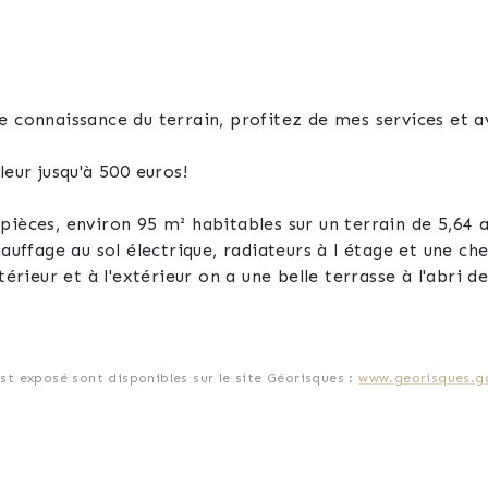
e connaissance du terrain, profitez de mes services et a
leur jusqu'à 500 euros!
pièces, environ 95 m² habitables sur un terrain de 5,64 a
hauffage au sol électrique, radiateurs à l étage et une ch
térieur et à l'extérieur on a une belle terrasse à l'abri d
 fruitiers et arbustes autour de la maison qui vous prése
ion.
est exposé sont disponibles sur le site Géorisques :
www.georisques.go
 sur 46 m² avec accès direct sur la terrasse.