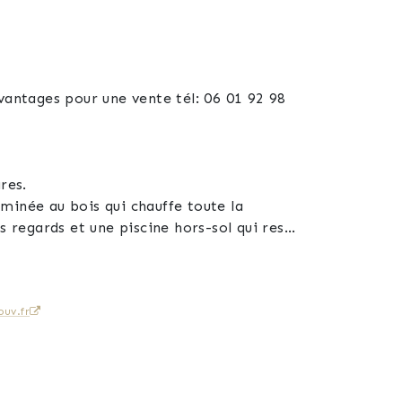
vantages pour une vente tél: 06 01 92 98
res.
eminée au bois qui chauffe toute la
es regards et une piscine hors-sol qui reste
rve des fortes chaleurs.
uv.fr