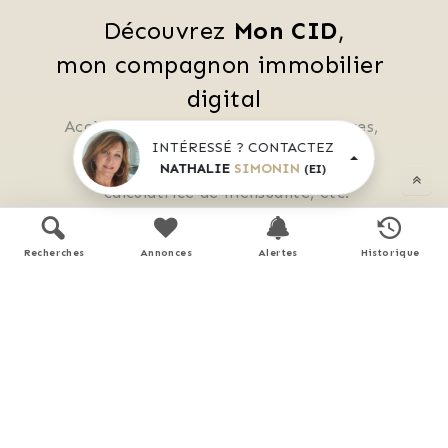
Découvrez 
Mon CID
,
mon compagnon immobilier 
digital
Accès à toutes les ventes immobilières, 
INTÉRESSÉ ? CONTACTEZ
 boussole à réalité augmentée, 
NATHALIE
SIMONIN
(EI)
 tester le débit de votre futur achat, 
 calculatrice de mensualité, etc.
Recherches
Annonces
Alertes
Historique
Application mobile disponible sur
APP STORE
GOOGLE PLAY
En savoir plus