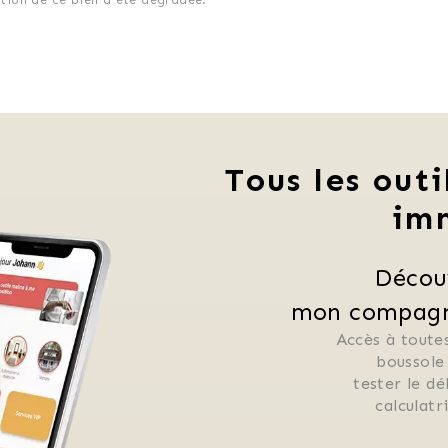
Tous les outi
im
Décou
mon compagno
Accès à toutes
 boussole
 tester le d
 calculat