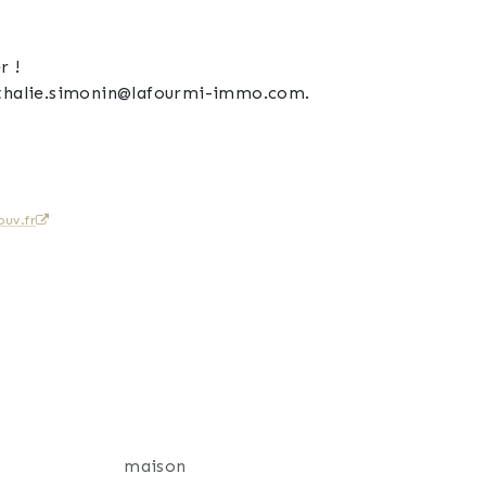
r !
nathalie.simonin@lafourmi-immo.com.
uv.fr
maison