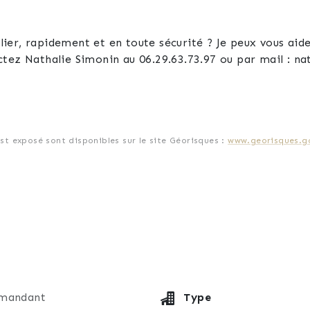
er, rapidement et en toute sécurité ? Je peux vous aide
ctez Nathalie Simonin au 06.29.63.73.97 ou par mail : 
est exposé sont disponibles sur le site Géorisques :
www.georisques.go
mandant
Type