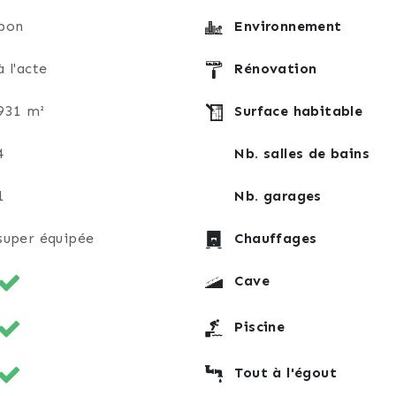
bon
Environnement
à l'acte
Rénovation
931 m²
Surface habitable
4
Nb. salles de bains
1
Nb. garages
super équipée
Chauffages
Cave
Piscine
Tout à l'égout