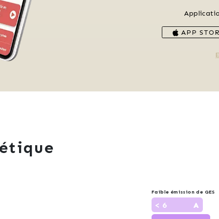
Applicati
APP STO
E
étique
Faible émission de GES
< 6
A