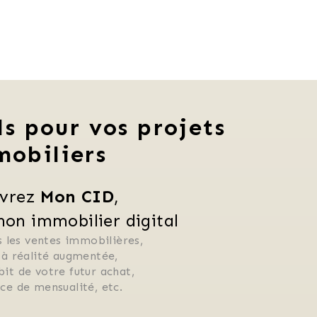
ls pour vos projets
mobiliers
vrez 
Mon CID
,
n immobilier digital
 les ventes immobilières, 
 à réalité augmentée, 
ébit de votre futur achat, 
rice de mensualité, etc.