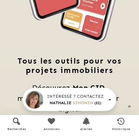
Tous les outils pour vos
projets immobiliers
Découvrez 
Mon CID
,
INTÉRESSÉ ? CONTACTEZ
mon compagnon immobilier 
NATHALIE
SIMONIN
(EI)
digital
Accès à toutes les ventes immobilières, 
 boussole à réalité augmentée, 
Recherches
Annonces
Alertes
Historique
 tester le débit de votre futur achat, 
 calculatrice de mensualité, etc.