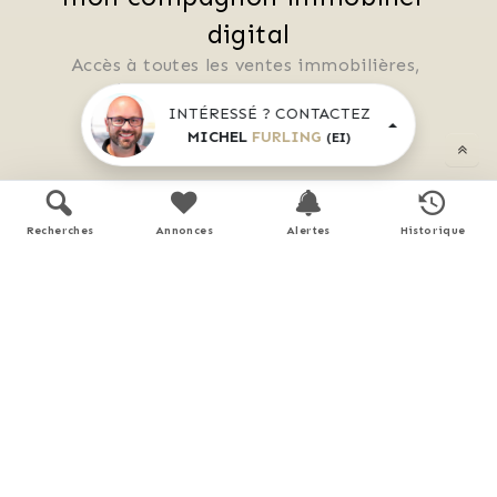
digital
Accès à toutes les ventes immobilières, 
 boussole à réalité augmentée, 
 tester le débit de votre futur achat, 
INTÉRESSÉ ? CONTACTEZ
MICHEL
FURLING
 calculatrice de mensualité, etc.
(EI)
Application mobile disponible sur
Recherches
Annonces
Alertes
Historique
APP STORE
GOOGLE PLAY
En savoir plus
Performance énergétique