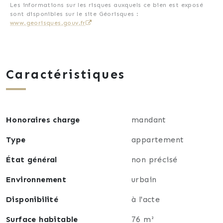
récents
Les informations sur les risques auxquels ce bien est exposé
sont disponibles sur le site Géorisques :
- un chauffage électrique indépendant avec des
www.georisques.gouv.fr
radiateurs à inertie programmables
- le gaz naturel pour la cuisson
- faibles charges de copropriété
Prenez contact sans attendre pour convenir d'un
Caractéristiques
rendez-vous en téléphonant au 06 46 80 29 11
Honoraires charge
mandant
Type
appartement
État général
non précisé
Environnement
urbain
Disponibilité
à l'acte
Surface habitable
76 m²