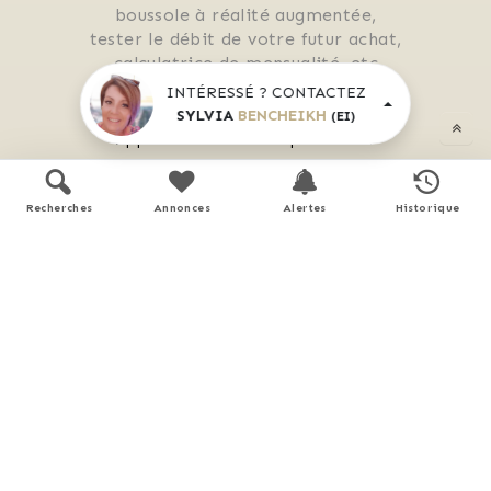
 boussole à réalité augmentée, 
 tester le débit de votre futur achat, 
 calculatrice de mensualité, etc.
INTÉRESSÉ ? CONTACTEZ
SYLVIA
BENCHEIKH
(EI)
Application mobile disponible sur
APP STORE
GOOGLE PLAY
Recherches
Annonces
Alertes
Historique
En savoir plus
Performance énergétique