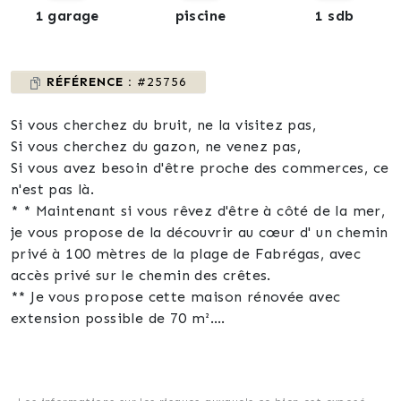
1 garage
piscine
1 sdb
RÉFÉRENCE :
#25756
Si vous cherchez du bruit, ne la visitez pas,
Si vous cherchez du gazon, ne venez pas,
Si vous avez besoin d'être proche des commerces, ce
n'est pas là.
* * Maintenant si vous rêvez d'être à côté de la mer,
je vous propose de la découvrir au cœur d' un chemin
privé à 100 mètres de la plage de Fabrégas, avec
accès privé sur le chemin des crêtes.
** Je vous propose cette maison rénovée avec
extension possible de 70 m².
Grande pièce de vie de plus de 55 m² avec salon /
salle à manger et cuisine, une chambre de 25 m²
environ, dressing, wc indépendant, salle de bain,