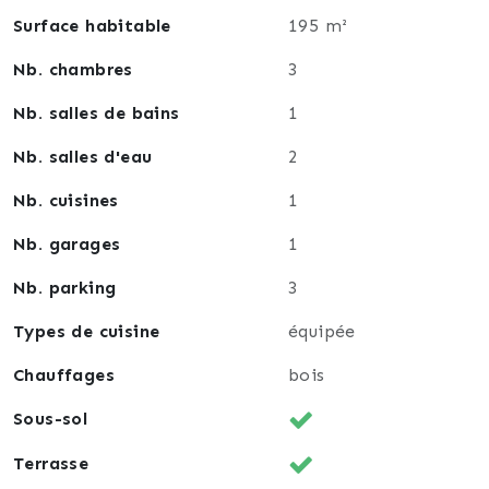
- Double vitrage isolant et phonique
Surface habitable
195 m²
- Grenier
Nb. chambres
3
Nb. salles de bains
1
Nb. salles d'eau
2
Nb. cuisines
1
Nb. garages
1
Nb. parking
3
Types de cuisine
équipée
Chauffages
bois
Sous-sol
Terrasse