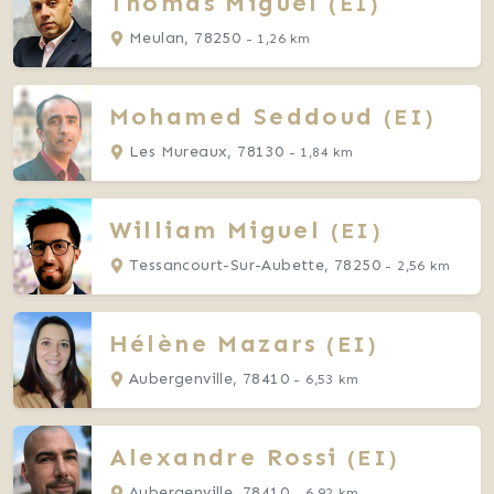
Thomas
Miguel
(EI)
Meulan, 78250
- 1,26 km
Mohamed
Seddoud
(EI)
Les Mureaux, 78130
- 1,84 km
William
Miguel
(EI)
Tessancourt-Sur-Aubette, 78250
- 2,56 km
Hélène
Mazars
(EI)
Aubergenville, 78410
- 6,53 km
Alexandre
Rossi
(EI)
Aubergenville, 78410
- 6,92 km