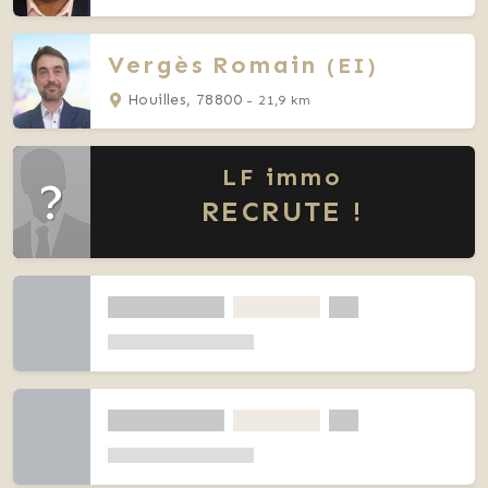
Vergès
Romain
(EI)
Houilles, 78800
- 21,9 km
LF immo
?
RECRUTE !